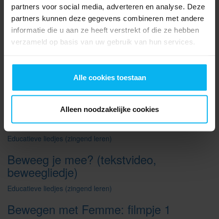
Armen opwarmen
partners voor social media, adverteren en analyse. Deze
(bewegingstussendoortje)
partners kunnen deze gegevens combineren met andere
informatie die u aan ze heeft verstrekt of die ze hebben
Funzone
verzameld op basis van uw gebruik van hun services.
Automatisatie: maaltafels: aanleren van
Lya's bewegingen (zittend)
Alle cookies toestaan
Automatisatiefilmpjes
Beweeg je mee? (muziekvideo,
Alleen noodzakelijke cookies
beweegliedje)
Educatieve liedjes (zingend leren)
Beweeg je mee? (tekstvideo,
beweegliedje)
Educatieve liedjes (zingend leren)
Bewegen met Femme: filmpje 1