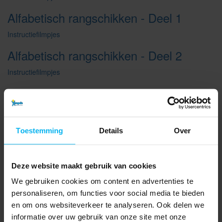
Alfabetisch rangschikken - Deel 1
Instructiefilmpjes
Alfabetisch rangschikken - Deel 2
Instructiefilmpjes
Analoge klok tot op 5 min. (deel 1:
manier 1)
Instructiefilmpjes
Toestemming
Details
Over
Analoge klok tot op 5 min. (deel 2:
manier 2)
Deze website maakt gebruik van cookies
Instructiefilmpjes
We gebruiken cookies om content en advertenties te
Antoniemen ( tegenstellingen )
personaliseren, om functies voor social media te bieden
en om ons websiteverkeer te analyseren. Ook delen we
Instructiefilmpjes
informatie over uw gebruik van onze site met onze