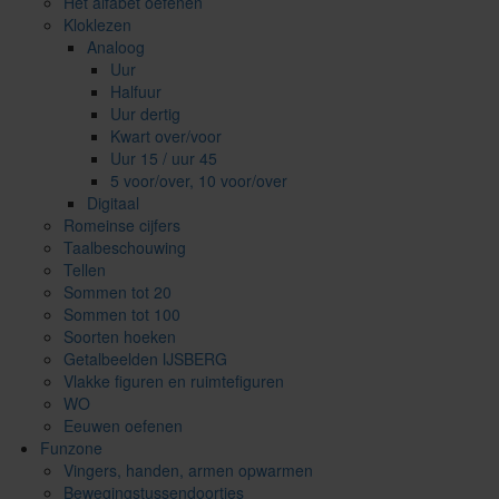
Het alfabet oefenen
Kloklezen
Analoog
Uur
Halfuur
Uur dertig
Kwart over/voor
Uur 15 / uur 45
5 voor/over, 10 voor/over
Digitaal
Romeinse cijfers
Taalbeschouwing
Tellen
Sommen tot 20
Sommen tot 100
Soorten hoeken
Getalbeelden IJSBERG
Vlakke figuren en ruimtefiguren
WO
Eeuwen oefenen
Funzone
Vingers, handen, armen opwarmen
​Bewegingstussendoortjes