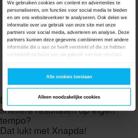
We gebruiken cookies om content en advertenties te
Al abonnee?
personaliseren, om functies voor social media te bieden
en om ons websiteverkeer te analyseren. Ook delen we
Meld je aan om dit filmpje te bekijken
informatie over uw gebruik van onze site met onze
Gebruikersnaam
partners voor social media, adverteren en analyse. Deze
partners kunnen deze gegevens combineren met andere
informatie die u aan ze heeft verstrekt of die ze hebben
Wachtwoord
verzameld op basis van uw gebruik van hun services.
Wachtwoord vergeten?
Inloggen
Alle cookies toestaan
Uw wachtwoord opnieuw instellen
Leren met plezier én betere,
Alleen noodzakelijke cookies
snellere resultaten op eigen
tempo?
Dat lukt met Xnapda!