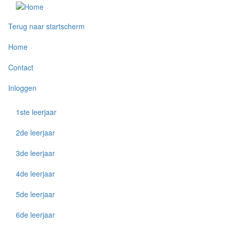
Overslaan
Groot nieuws: nieuw type Xnapda-filmpje met
en
"Educatieve liedjes"! Klik
hier
voor een korte
naar
Terug naar startscherm
Gebruikersmenu
teaservideo van onze eerste reeks liedjes, veel
de
kijkplezier!
inhoud
Home
gaan
Contact
Inloggen
1ste leerjaar
Filmpjes
navigatie
2de leerjaar
3de leerjaar
4de leerjaar
5de leerjaar
6de leerjaar